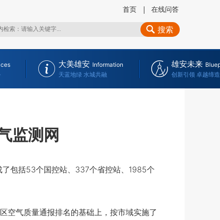
首页
在线问答
搜索
大美雄安
雄安未来
ices
Information
Bluep
务
天蓝地绿 水城共融
创新引领 卓越缔造
空气监测网
括53个国控站、337个省控站、1985个
。
市区空气质量通报排名的基础上，按市域实施了