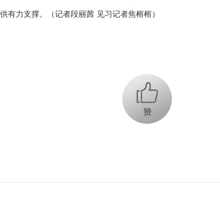
供有力支撑。（记者段丽茜 见习记者焦榕榕）
+1