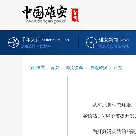
千年大计
雄安新闻
Millennium Plan
News
战略选择 中国样本
消息总汇 瞭望高地
当前位置：
首页
>
雄安新闻
>
最新播报
>
正文
从河北省生态环境厅获悉
乡镇站、218个省级开
为打好污染防治的硬仗，