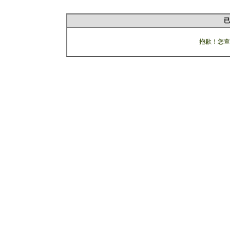
已
抱歉！您查