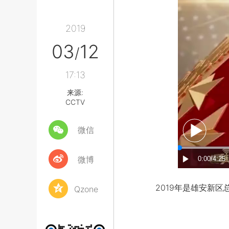
2019
03
12
/
17:13
来源:
CCTV
微信
微博
2019年是雄安新区
Qzone