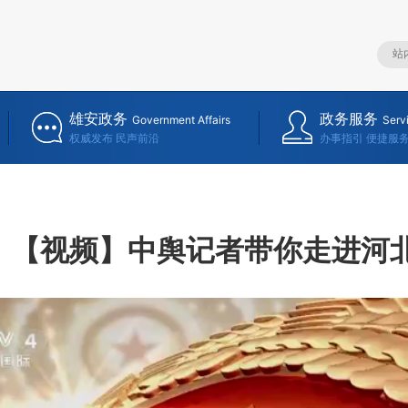
雄安政务
政务服务
Government Affairs
Serv
权威发布 民声前沿
办事指引 便捷服
【视频】中舆记者带你走进河