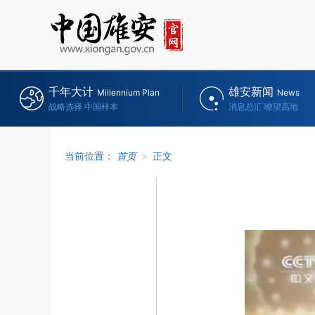
千年大计
雄安新闻
Millennium Plan
News
战略选择 中国样本
消息总汇 瞭望高地
当前位置：
首页
>
正文