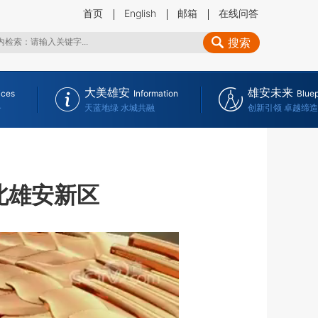
首页
English
邮箱
在线问答
搜索
大美雄安
雄安未来
ices
Information
Bluep
务
天蓝地绿 水城共融
创新引领 卓越缔造
北雄安新区