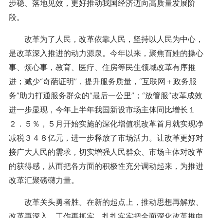
步稳、落地见效，更好推动我国经济迈向高质量发展阶
段。
改革为了人民，改革依靠人民，坚持以人民为中心，
是改革深入推进的动力源泉。今年以来，聚焦百姓的操心
事、烦心事，教育、医疗、住房等民生领域改革有序推
进；减少“奇葩证明”，提升服务质量，“互联网＋政务服
务”助力打通服务群众的“最后一公里”；“放管服”改革成效
进一步显现，今年上半年我国新设市场主体同比增长１
２．５％，５月开始实施的深化增值税改革首月就实现净
减税３４８亿元，进一步释放了市场活力。让改革更好对
接广大人民的需求，切实增强人民群众、市场主体对改革
的获得感，从而把各方面的积极性充分调动起来，为推进
改革汇聚磅礴力量。
改革关头勇者胜。在新的起点上，推动思想再解放、
改革再深入、工作再抓实，扎扎实实把全面深化改革推向