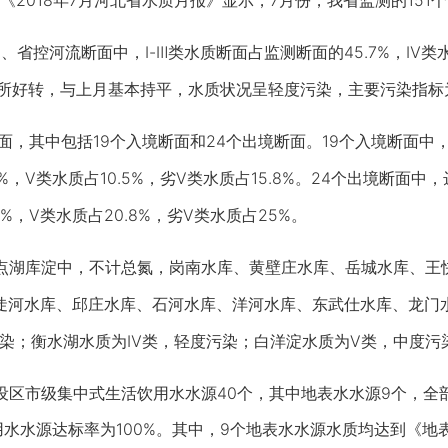
018年7月河北省水质月报》显示，7月份，我省监测的151
省控河流断面中，Ⅰ-Ⅲ类水质断面占监测断面的45.7%，Ⅳ类水质
比有所好转，与上月基本持平，水质状况呈轻度污染，主要污染指
，其中包括19个入境断面和24个出境断面。19个入境断面中
2.2%，Ⅴ类水质占10.5%，劣Ⅴ类水质占15.8%。24个出境断
.8%，Ⅴ类水质占20.8%，劣Ⅴ类水质占25%。
点湖库淀中，不计总氮，岗南水库、黄壁庄水库、岳城水库、王
陡河水库、邱庄水库、石河水库、洋河水库、东武仕水库、龙门
染；衡水湖水质为Ⅳ类，轻度污染；白洋淀水质为Ⅴ类，中度污
市级集中式生活饮用水水源40个，其中地表水水源9个，全部
用水水源达标率为100%。其中，9个地表水水源水质均达到《地