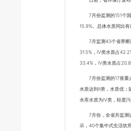
日前，省环保厅发布《2
7月份监测的151个国、
15.9%。总体水质同
7月监测43个省界断面
31.5%，Ⅳ类水质占4
33.4%，Ⅳ类水质占20
7月份监测的17座重
水质达到Ⅱ类，水质优；
水库水质为Ⅳ类，轻度污
7月份，全省共监测设区
示，40个集中式生活饮