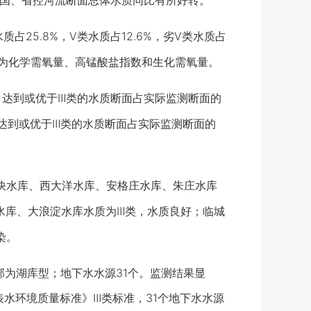
个国、省控河流断面总体水质同比有所好转。
占25.8%，Ⅴ类水质占12.6%，劣Ⅴ类水质占
标为化学需氧量、高锰酸盐指数和生化需氧量。
，达到或优于Ⅲ类的水质断面占实际监测断面的
面中，达到或优于Ⅲ类的水质断面占实际监测断面的
快水库、西大洋水库、安格庄水库、朱庄水库
水库、大浪淀水库水质为Ⅲ类，水质良好；临城
染。
为湖库型；地下水水源31个。监测结果显
表水环境质量标准》Ⅲ类标准，31个地下水水源