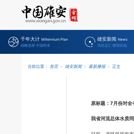
千年大计
雄安新闻
Millennium Plan
News
战略选择 中国样本
消息总汇 瞭望高地
当前位置：
首页
>
雄安新闻
>
最新播报
>
正文
原标题：7月份对全省
我省河流总体水质同