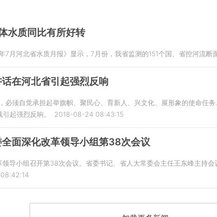
体水质同比有所好转
8年7月河北省水质月报》显示，7月份，我省监测的151个国、省控河流
讲话在河北省引起强烈反响
作，必须自觉承担起举旗帜、聚民心、育新人、兴文化、展形象的使命任务
线引起强烈反响。
2018-08-24 08:43:15
全面深化改革领导小组第38次会议
改革领导小组召开第38次会议。省委书记、省人大常委会主任王东峰主持
08:42:14