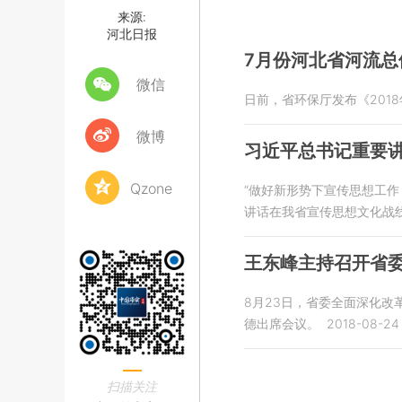
来源:
河北日报
7月份河北省河流总
微信
日前，省环保厅发布《201
微博
习近平总书记重要
Qzone
“做好新形势下宣传思想工
讲话在我省宣传思想文化战
王东峰主持召开省委
8月23日，省委全面深化
德出席会议。
2018-08-24 
扫描关注