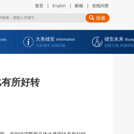
首页
English
邮箱
在线问答
搜索
大美雄安
雄安未来
ices
Information
Bluep
务
天蓝地绿 水城共融
创新引领 卓越缔造
比有所好转