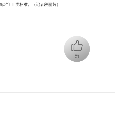
标准》Ⅲ类标准。（记者段丽茜）
+1