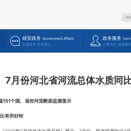
雄安政务
政务服务
Government Affairs
Serv
权威发布 民声前沿
办事指引 便捷服
7月份河北省河流总体水质同
151个国、省控河流断面监测显示
比有所好转