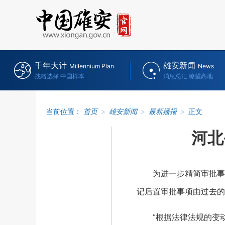
千年大计
雄安新闻
Millennium Plan
News
战略选择 中国样本
消息总汇 瞭望高地
当前位置：
首页
>
雄安新闻
>
最新播报
>
正文
河北
为进一步精简审批事项
记后置审批事项由过去的
“根据法律法规的变动