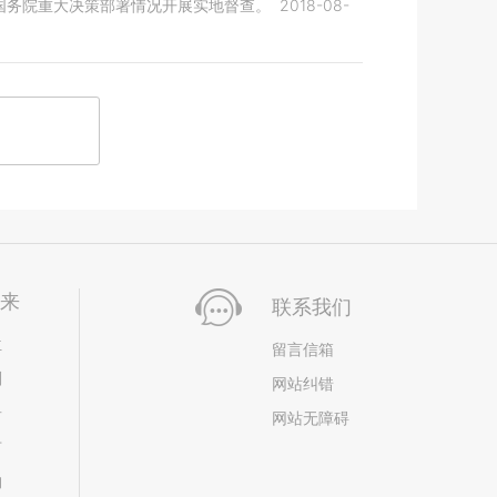
国务院重大决策部署情况开展实地督查。
2018-08-
未来
联系我们
位
留言信箱
划
网站纠错
居
网站无障碍
市
构