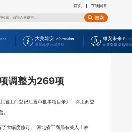
首页
在线问答
搜索
大美雄安
雄安未来
ices
Information
Bluep
务
天蓝地绿 水城共融
创新引领 卓越缔造
项调整为269项
北省工商登记后置审批事项目录》，将工商登
善。
了大幅度修订。”河北省工商局有关人士表