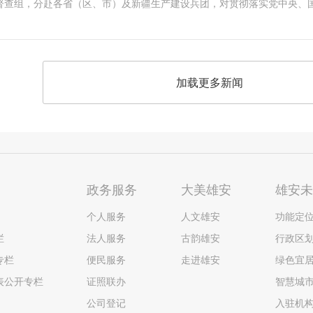
1个督查组，分赴各省（区、市）及新疆生产建设兵团，对贯彻落实党中央、
加载更多新闻
政务服务
大美雄安
雄安
个人服务
人文雄安
功能定
栏
法人服务
古韵雄安
行政区
专栏
便民服务
走进雄安
绿色宜
表公开专栏
证照联办
智慧城
公司登记
入驻机