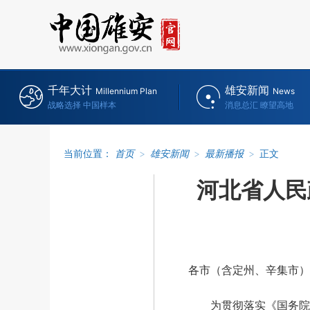
千年大计
雄安新闻
Millennium Plan
News
战略选择 中国样本
消息总汇 瞭望高地
当前位置：
首页
>
雄安新闻
>
最新播报
>
正文
河北省人民
各市（含定州、辛集市）
为贯彻落实《国务院办公