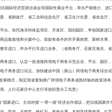
廊坊国际经济贸易洽谈会等国际性展会平台，举办产能推介、进
委、省财政厅、省工业和信息化厅、省卫生计生委、省农业厅、
台。依托海关特殊监管区、开发区、国别园区，争创国家进口
商品集散地和分拨中心。鼓励有条件的市开展肉类、新鲜水果、
整车进口，申办平行车进口业务。（省商务厅、石家庄海关、省
务进口。认定一批省级跨境电子商务示范企业、平台、园区，
电子商务进口试点。加快建设中国（唐山）跨境电子商务综合试
”发展模式，制定我省复制推广跨境电子商务成熟经验的政策清
局、人行石家庄中心支行等按职责分工负责）
国家进口。主动对接“一带一路”经济合作倡议，把沿线国家作
油、煤炭、天然气、铁矿石、有色金属、木材等优势资源。引导