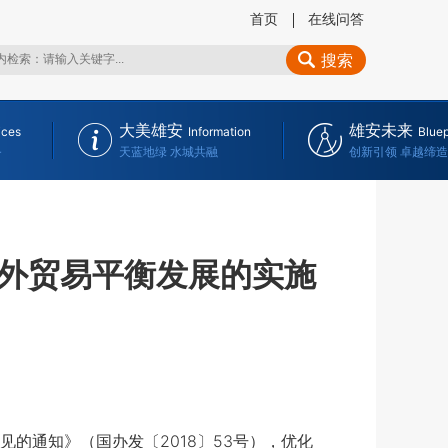
首页
在线问答
搜索
大美雄安
雄安未来
ices
Information
Bluep
务
天蓝地绿 水城共融
创新引领 卓越缔造
外贸易平衡发展的实施
通知》（国办发〔2018〕53号），优化