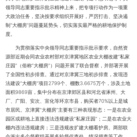
领导同志重要指示批示精神上来，把专项行动作为一项重
大政治任务，坚决按要求组织开展好，严厉打击、坚决遏
制“大棚房”问题蔓延势头，切实落实最严格的耕地保护制
度。
为贯彻落实中央领导同志重要指示批示要求，自然资
源部近期会同农业农村部对京津冀地区农业大棚改建“私家
庄园”（俗称“大棚房”）问题开展了联合督察，并部署开展
了全国性初步排查。通过对京津冀三地初步排查，发现违
法建设“大棚房”项目2799个、棚数3.6675万个，涉及土地
面积9869亩，集中分布在京津郊区县和河北省涿州、大
厂、广阳、安次、宣化等环京市县，购买者70%以上是城
市居民。京津冀“大棚房”主要有三种表现形态：一是在农业
园区或耕地上直接违法违规建设“私家庄园”；二是在农业大
棚内违法违规建房；三是违规改扩建大棚看护房。两部联
合派出多个督察组开展多轮督促查处、情况摸查等工作，