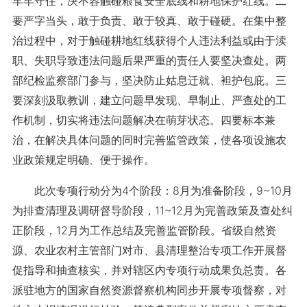
牢牢守住，决不容触碰粮食安全底线和耕地保护红线。二
要严字当头，敢于负责、敢于较真、敢于碰硬。在集中整
治过程中，对于触碰耕地红线获得个人违法利益或由于渎
职、失职导致违法问题后果严重的责任人要坚决查处。两
部纪检监察部门参与，坚决防止姑息迁就、袒护包庇。三
要深刻汲取教训，建立问题早发现、早制止、严查处的工
作机制，切实将违法问题解决在萌芽状态。四要标本兼
治，在解决具体问题的同时完善监管政策，使各项设施农
业政策规定明确、便于操作。
此次专项行动分为4个阶段：8月为准备阶段，9~10月
为排查清理及调研督导阶段，11~12月为完善政策及查处纠
正阶段，12月为工作总结及完善监管阶段。省级自然资
源、农业农村主管部门对市、县清理整治专项工作开展督
促指导和抽查核实，并对辖区内专项行动成果负总责。各
派驻地方的国家自然资源督察机构同步开展专项督察，对