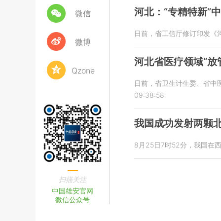
河北：“专精特新”
微信
日前，省工信厅修订印发《河
微博
河北省医疗领域“放
Qzone
日前，省卫生计生委、省中
09:38:58
我国成功发射两颗
8月25日7时52分，我国
扫描关注
中国雄安官网
微信公众号