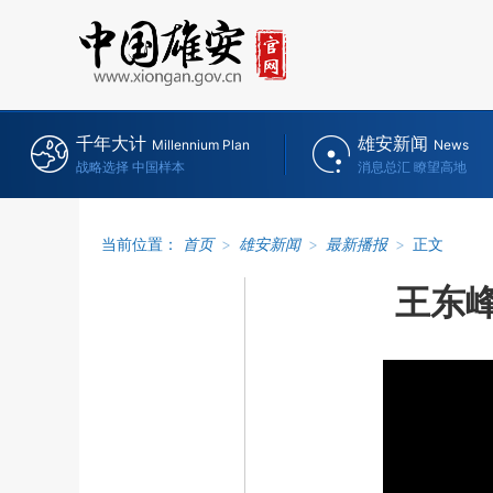
千年大计
雄安新闻
Millennium Plan
News
战略选择 中国样本
消息总汇 瞭望高地
当前位置：
首页
>
雄安新闻
>
最新播报
>
正文
王东