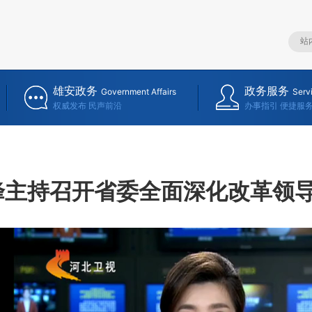
雄安政务
政务服务
Government Affairs
Serv
权威发布 民声前沿
办事指引 便捷服
峰主持召开省委全面深化改革领导