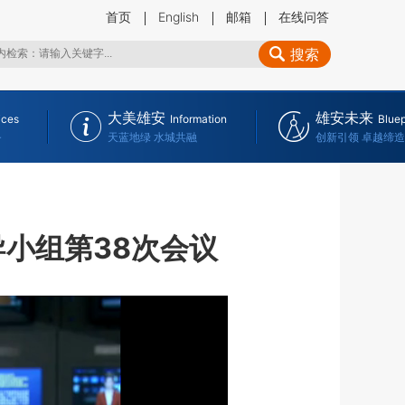
首页
English
邮箱
在线问答
搜索
大美雄安
雄安未来
ices
Information
Bluep
务
天蓝地绿 水城共融
创新引领 卓越缔造
小组第38次会议