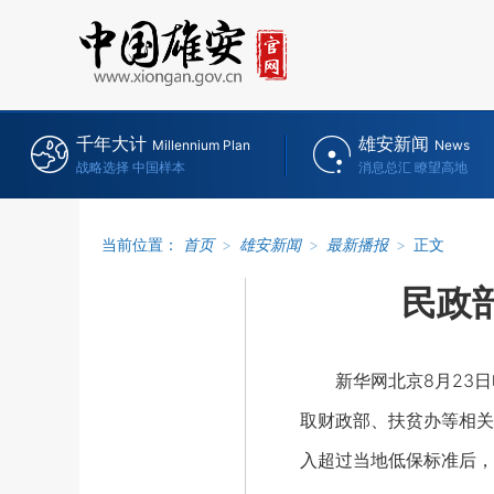
千年大计
雄安新闻
Millennium Plan
News
战略选择 中国样本
消息总汇 瞭望高地
当前位置：
首页
>
雄安新闻
>
最新播报
>
正文
民政
新华网北京8月23日
取财政部、扶贫办等相关
入超过当地低保标准后，