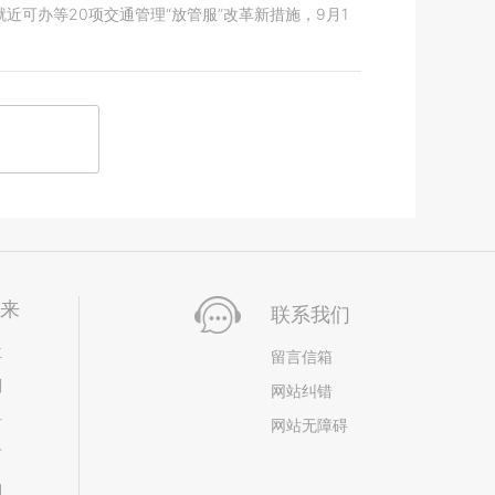
可办等20项交通管理“放管服”改革新措施，9月1
未来
联系我们
位
留言信箱
划
网站纠错
居
网站无障碍
市
构