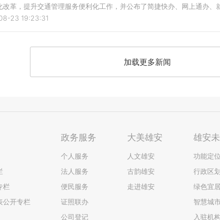
改革，提升交通管理服务便利化工作，并公布了简捷快办、网上通办、就近
08-23 19:23:31
加载更多新闻
政务服务
大美雄安
雄安
个人服务
人文雄安
功能定
栏
法人服务
古韵雄安
行政区
专栏
便民服务
走进雄安
绿色宜
表公开专栏
证照联办
智慧城
公司登记
入驻机