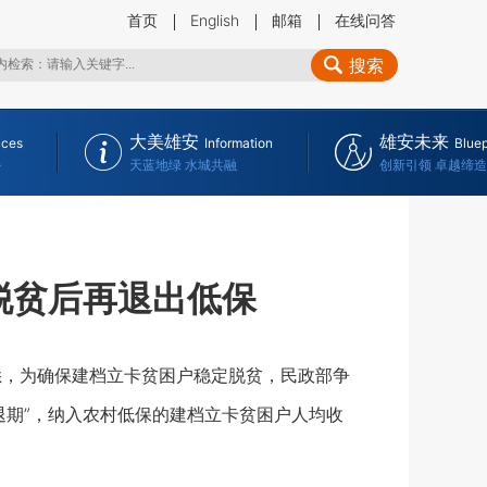
首页
English
邮箱
在线问答
搜索
大美雄安
雄安未来
ices
Information
Bluep
务
天蓝地绿 水城共融
创新引领 卓越缔造
脱贫后再退出低保
悉，为确保建档立卡贫困户稳定脱贫，民政部争
退期”，纳入农村低保的建档立卡贫困户人均收