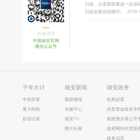
日前，公安部部署进一步深化
日起全面启动推行。
2018-
扫描关注
中国雄安官网
微信公众号
千年大计
雄安新闻
雄安政务
中央部署
最新播报
机构设置
重大时刻
全媒中心
扶贫资金政策专
影音纪录
雄安TV
财政预决算公开
图片长廊
政府网站年度报
政务信息