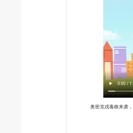
奥密克戎毒株来袭，在