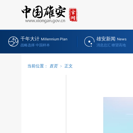
千年大计
雄安新闻
Millennium Plan
News
战略选择 中国样本
消息总汇 瞭望高地
当前位置：
首页
>
正文