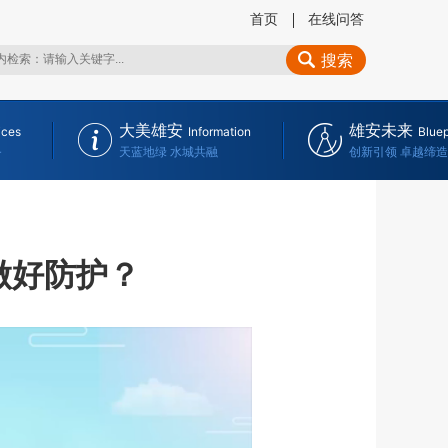
首页
在线问答
搜索
大美雄安
雄安未来
ices
Information
Bluep
务
天蓝地绿 水城共融
创新引领 卓越缔造
做好防护？