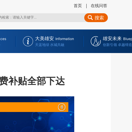
首页
在线问答
搜索
大美雄安
雄安未来
ices
Information
Bluep
务
天蓝地绿 水城共融
创新引领 卓越缔造
费补贴全部下达