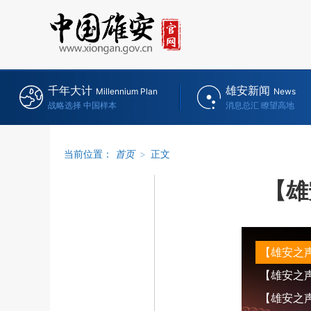
千年大计
雄安新闻
Millennium Plan
News
战略选择 中国样本
消息总汇 瞭望高地
当前位置：
首页
>
正文
【雄
【雄安之
【雄安之声】
【雄安之声】