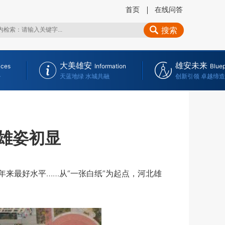
首页
在线问答
搜索
大美雄安
雄安未来
ices
Information
Bluep
务
天蓝地绿 水城共融
创新引领 卓越缔造
”雄姿初显
来最好水平……从“一张白纸”为起点，河北雄