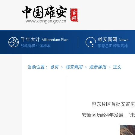
千年大计
雄安新闻
Millennium Plan
News
战略选择 中国样本
消息总汇 瞭望高地
当前位置：
首页
>
雄安新闻
>
最新播报
>
正文
容东片区首批安置房有序
安新区历经4年发展，“