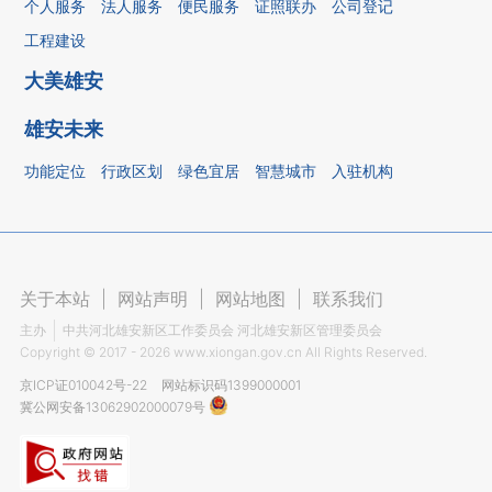
个人服务
法人服务
便民服务
证照联办
公司登记
工程建设
大美雄安
雄安未来
功能定位
行政区划
绿色宜居
智慧城市
入驻机构
关于本站
|
网站声明
|
网站地图
|
联系我们
主办
中共河北雄安新区工作委员会 河北雄安新区管理委员会
Copyright ©
2017 - 2026
www.xiongan.gov.cn All Rights Reserved.
京ICP证010042号-22
网站标识码1399000001
冀公网安备13062902000079号