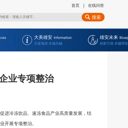
首页
在线问答
搜索
大美雄安
雄安未来
ices
Information
Bluep
务
天蓝地绿 水城共融
创新引领 卓越缔造
企业专项整治
促进冷冻饮品、速冻食品产业高质量发展，结
业开展专项整治。