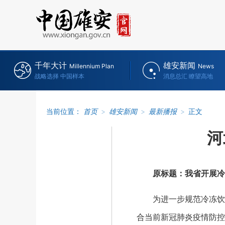
千年大计
雄安新闻
Millennium Plan
News
战略选择 中国样本
消息总汇 瞭望高地
当前位置：
首页
>
雄安新闻
>
最新播报
>
正文
河
原标题：我省开展冷
为进一步规范冷冻饮品
合当前新冠肺炎疫情防控