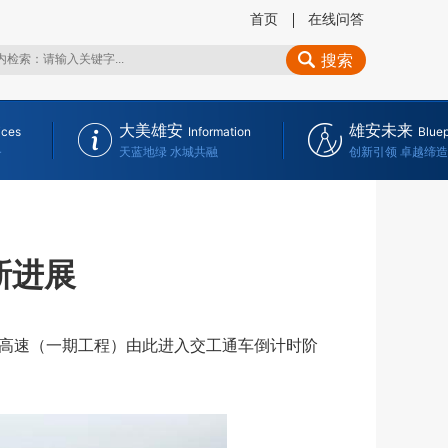
首页
在线问答
搜索
大美雄安
雄安未来
ices
Information
Bluep
务
天蓝地绿 水城共融
创新引领 卓越缔造
新进展
高速（一期工程）由此进入交工通车倒计时阶