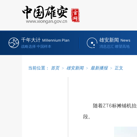
千年大计
雄安新闻
Millennium Plan
News
战略选择 中国样本
消息总汇 瞭望高地
当前位置：
首页
>
雄安新闻
>
最新播报
>
正文
随着ZT6标摊铺机抬
段。