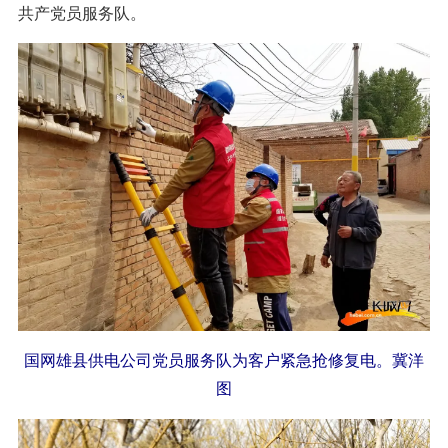
共产党员服务队。
国网雄县供电公司党员服务队为客户紧急抢修复电。冀洋
图