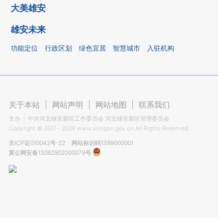
大美雄安
雄安未来
功能定位
行政区划
绿色宜居
智慧城市
入驻机构
关于本站
|
网站声明
|
网站地图
|
联系我们
主办
中共河北雄安新区工作委员会 河北雄安新区管理委员会
Copyright ©
2017 - 2026
www.xiongan.gov.cn All Rights Reserved.
京ICP证010042号-22
网站标识码1399000001
冀公网安备13062902000079号