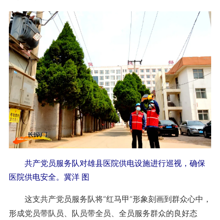
共产党员服务队对雄县医院供电设施进行巡视，确保
医院供电安全。冀洋 图
这支共产党员服务队将“红马甲”形象刻画到群众心中，
形成党员带队员、队员带全员、全员服务群众的良好态