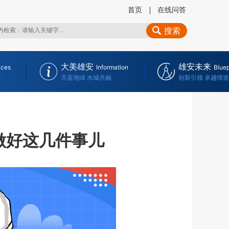
首页
在线问答
搜索
大美雄安
雄安未来
ices
Information
Bluep
务
天蓝地绿 水城共融
创新引领 卓越缔造
做好这几件事儿