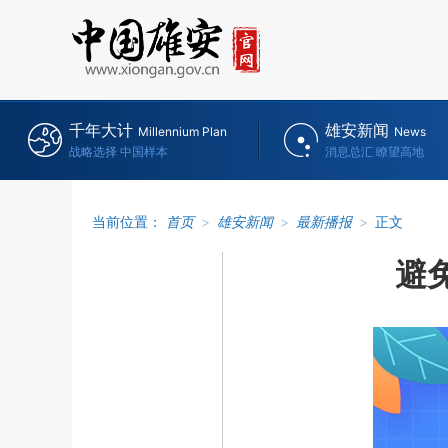
千年大计
雄安新闻
Millennium Plan
News
战略选择 中国样本
消息总汇 瞭望高地
当前位置：
首页
>
雄安新闻
>
最新播报
>
正文
避