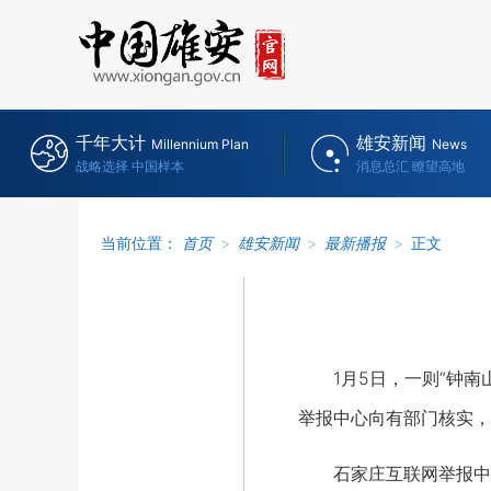
千年大计
雄安新闻
Millennium Plan
News
战略选择 中国样本
消息总汇 瞭望高地
当前位置：
首页
>
雄安新闻
>
最新播报
>
正文
1月5日，一则“钟南山
举报中心向有部门核实，
石家庄互联网举报中心