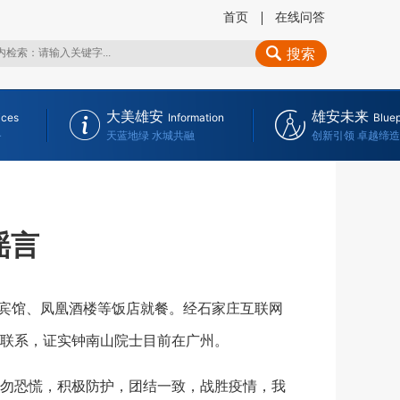
首页
在线问答
搜索
大美雄安
雄安未来
ices
Information
Bluep
务
天蓝地绿 水城共融
创新引领 卓越缔造
谣言
宾馆、凤凰酒楼等饭店就餐。经石家庄互联网
联系，证实钟南山院士目前在广州。
勿恐慌，积极防护，团结一致，战胜疫情，我