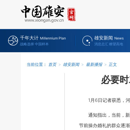
千年大计
雄安新闻
Millennium Plan
News
战略选择 中国样本
消息总汇 瞭望高地
当前位置：
首页
>
雄安新闻
>
最新播报
>
正文
必要时
1月6日记者获悉，河
通知指出，当前，新冠
节前操办婚礼的群众逐渐