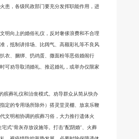
火患，各级民政部门要充分发挥职能作用，进
文明向上的婚俗礼仪，反对奢侈浪费和不合理
准，抵制讲排场、比阔气、高额彩礼等不良风
扒衣、捆绑、扔鸡蛋、撒面粉等恶俗婚闹行
时可劝导取消婚礼、推迟婚礼，或举办仅限家
的殡葬礼仪和治丧模式。劝导群众从简从快办
指定的专用场所除外）搭灵堂灵棚、放哀乐鞭
代文明相协调的殡葬习俗，大力推行遗体火
宅式”骨灰存放设施等。打击“配阴婚”、火葬
礼，视疫情防控形势发展，必要时除保障遗体