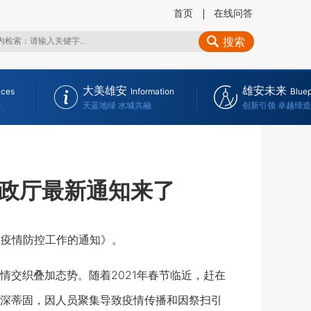
首页
在线问答
搜索
大美雄安
雄安未来
ices
Information
Bluep
务
天蓝地绿 水城共融
创新引领 卓越缔造
政厅最新通知来了
疫情防控工作的通知》。
交织叠加态势。随着2021年春节临近，赶在
深蒂固，因人员聚集导致疫情传播和因祭扫引