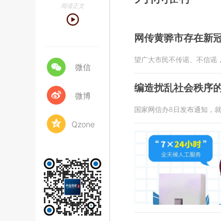
阅读正文
网传黄骅市存在新
望广大市民不传谣、不信谣
微信
编造扰乱社会秩序的
微博
国家网信办8日发布通知，
Qzone