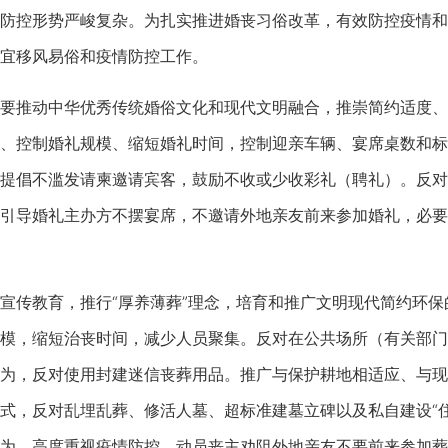
防控形势严峻复杂。为扎实推进婚丧习俗改革，有效防控疫情和
宜移风易俗和疫情防控工作。
推动中华优秀传统婚俗文化和现代文明融合，推崇简约适度、
、控制婚礼规模、缩短婚礼时间，控制迎亲车辆、宴席桌数和标
提倡不滥发请柬邀请宾客，鼓励不收或少收彩礼（聘礼）。反对
引导婚礼主办方不摆宴席，不邀请外地亲友前来参加婚礼，必要
传教育，推行“厚养薄葬”理念，培育和推广文明现代简约环保
模，缩短治丧时间，减少人员聚集。反对在公共场所（有关部门
为，反对使用封建迷信丧葬用品。推广与保护耕地相适应、与现
式，反对乱埋乱葬、修活人墓、超标准建墓立碑以及私自建设“住
为。高度重视疫情防控，动员丧主劝阻外地亲友不要前来参加葬