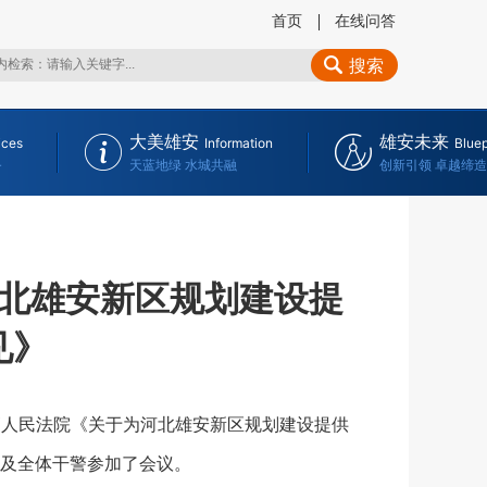
首页
在线问答
搜索
大美雄安
雄安未来
ices
Information
Bluep
务
天蓝地绿 水城共融
创新引领 卓越缔造
北雄安新区规划建设提
见》
高人民法院《关于为河北雄安新区规划建设提供
及全体干警参加了会议。