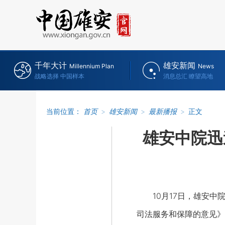
千年大计
雄安新闻
Millennium Plan
News
战略选择 中国样本
消息总汇 瞭望高地
当前位置：
首页
>
雄安新闻
>
最新播报
>
正文
雄安中院迅
10月17日，雄安中
司法服务和保障的意见》