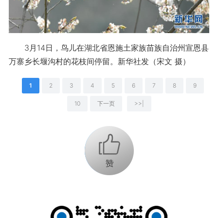
3月14日，鸟儿在湖北省恩施土家族苗族自治州宣恩县
万寨乡长堰沟村的花枝间停留。新华社发（宋文 摄）
1
2
3
4
5
6
7
8
9
10
下一页
>>|
+1