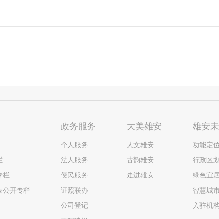
政务服务
大美雄安
雄安
个人服务
人文雄安
功能定
栏
法人服务
古韵雄安
行政区
专栏
便民服务
走进雄安
绿色宜
表公开专栏
证照联办
智慧城
公司登记
入驻机