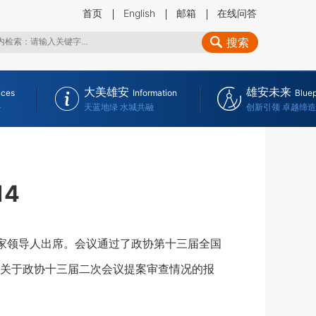
首页
English
邮箱
在线问答
搜索
大美雄安
雄安未来
ices
Information
Bluep
务
天蓝地绿 水城共融
创新引领 卓越缔造
14
国家领导人出席。会议通过了政协第十三届全国
关于政协十三届二次会议提案审查情况的报