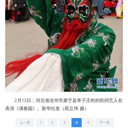
2月13日，河北省沧州市肃宁县寄子庄村的民间艺人在
表演《满春园》。新华社发（苑立伟 摄）
上一页
1
2
3
4
5
下一页