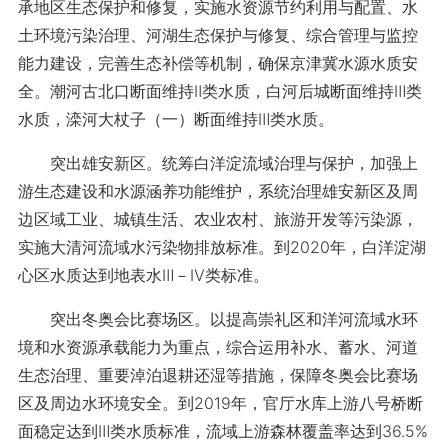
承地区生态保护和修复，实施水资源节约利用与配置、水
土环境污染治理、河湖生态保护与修复、综合管理与监控
能力建设，完善生态补偿等机制，确保京津冀水源水质安
全。潮河古北口断面维持Ⅱ类水质，白河后城断面维持Ⅲ类
水质，滦河大杖子（一）断面维持Ⅲ类水质。
突出雄安新区。统筹白洋淀流域治理与保护，加强上
游生态建设和水源涵养功能维护，系统治理雄安新区及周
边区域工业、城镇生活、农业农村、旅游开发等污染源，
实施大清河流域水污染物排放标准。到2020年，白洋淀湖
心区水质达到地表水Ⅲ－Ⅳ类标准。
突出冬奥会比赛场区。以提高崇礼区和洋河流域水环
境和水资源承载能力为重点，综合运用补水、蓄水、河道
生态治理、重要淖泊退耕还湿等措施，保障冬奥会比赛场
区及周边水环境安全。到2019年，官厅水库上游八号桥断
面稳定达到Ⅲ类水质标准，流域上游森林覆盖率达到36.5%