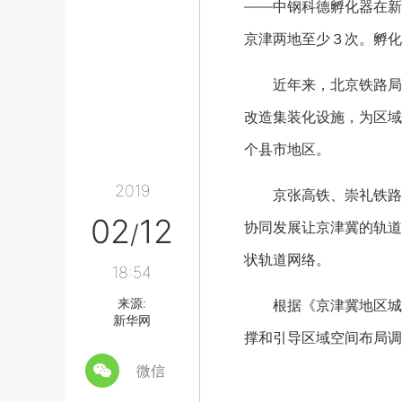
——中钢科德孵化器在新
京津两地至少３次。孵化
近年来，北京铁路局先
改造集装化设施，为区域
个县市地区。
2019
京张高铁、崇礼铁路、
02
12
协同发展让京津冀的轨道
/
状轨道网络。
18:54
来源:
根据《京津冀地区城际
新华网
撑和引导区域空间布局调
微信