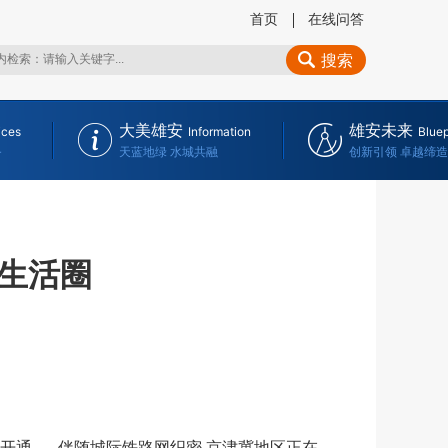
首页
在线问答
搜索
大美雄安
雄安未来
ices
Information
Bluep
务
天蓝地绿 水城共融
创新引领 卓越缔造
生活圈
通……伴随城际铁路网织密,京津冀地区正在