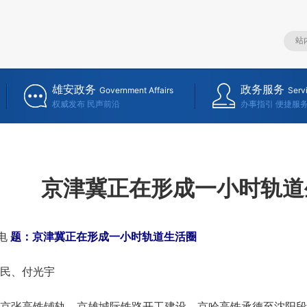
雄安政务
政务服务
Government Affairs
Serv
权威发布 民声前沿
办事指引 便捷服
京津冀正在形成一小时轨道
电
题：京津冀正在形成一小时轨道生活圈
民、付光宇
张高铁铺轨、京雄城际铁路开工建设，京哈高铁承德至沈阳段开