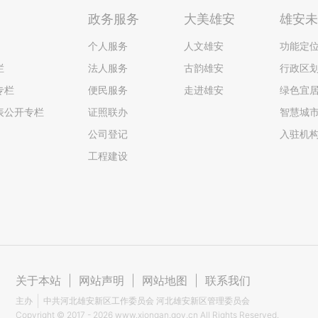
政务服务
大美雄安
雄安
个人服务
人文雄安
功能定
栏
法人服务
古韵雄安
行政区
专栏
便民服务
走进雄安
绿色宜
表公开专栏
证照联办
智慧城
公司登记
入驻机
工程建设
关于本站
|
网站声明
|
网站地图
|
联系我们
主办
中共河北雄安新区工作委员会 河北雄安新区管理委员会
Copyright ©
2017 - 2026
www.xiongan.gov.cn All Rights Reserved.