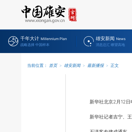
千年大计
雄安新闻
Millennium Plan
News
战略选择 中国样本
消息总汇 瞭望高地
当前位置：
首页
>
雄安新闻
>
最新播报
>
正文
新华社北京2月12日
新华社记者吉宁、王
石济客专建成通车、京