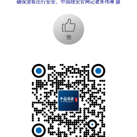
确保游客出行安全。中国雄安官网记者朱伟琳 摄
+1