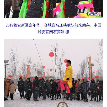
2019雄安新区嘉年华，容城县马庄秧歌队前来助兴。中国
雄安官网石萍婷 摄