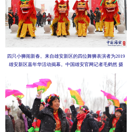
四只小狮闹新春。来自雄安新区的四位舞狮表演者为2019
雄安新区嘉年华活动揭幕。中国雄安官网记者毛鹤然 摄