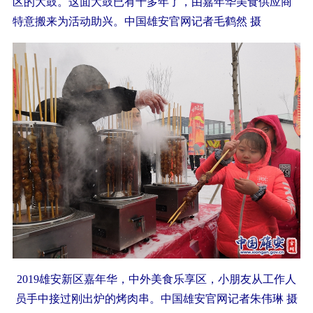
区的大鼓。这面大鼓已有十多年了，由嘉年华美食供应商
特意搬来为活动助兴。中国雄安官网记者毛鹤然 摄
2019雄安新区嘉年华，中外美食乐享区，小朋友从工作人
员手中接过刚出炉的烤肉串。中国雄安官网记者朱伟琳 摄