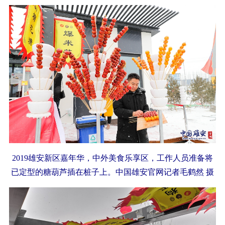
2019雄安新区嘉年华，中外美食乐享区，工作人员准备将
已定型的糖葫芦插在桩子上。中国雄安官网记者毛鹤然 摄