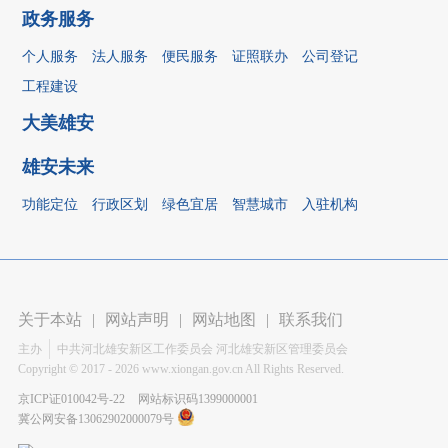
政务服务
个人服务
法人服务
便民服务
证照联办
公司登记
工程建设
大美雄安
雄安未来
功能定位
行政区划
绿色宜居
智慧城市
入驻机构
关于本站
|
网站声明
|
网站地图
|
联系我们
主办
中共河北雄安新区工作委员会 河北雄安新区管理委员会
Copyright ©
2017 - 2026
www.xiongan.gov.cn All Rights Reserved.
京ICP证010042号-22
网站标识码1399000001
冀公网安备13062902000079号