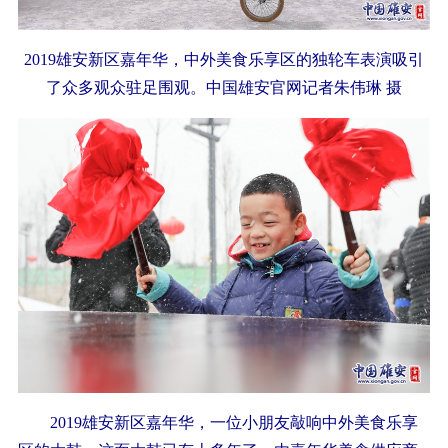
2019雄安新区嘉年华，中外美食乐享区的独轮车表演吸引
了众多观众驻足围观。中国雄安官网记者朱伟琳 摄
2019雄安新区嘉年华，一位小朋友敲响中外美食乐享