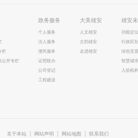
政务服务
大美雄安
雄安
个人服务
人文雄安
功能定
栏
法人服务
古韵雄安
行政区
专栏
便民服务
走进雄安
绿色宜
表公开专栏
证照联办
智慧城
公司登记
入驻机
工程建设
关于本站
|
网站声明
|
网站地图
|
联系我们