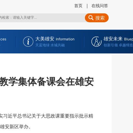
首页
在线问答
搜索
大美雄安
雄安未来
ices
Information
Bluep
务
天蓝地绿 水城共融
创新引领 卓越缔造
教学集体备课会在雄安
实习近平总书记关于大思政课重要指示批示精
雄安新区举办。