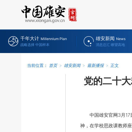
千年大计
雄安新闻
Millennium Plan
News
战略选择 中国样本
消息总汇 瞭望高地
当前位置：
首页
>
雄安新闻
>
最新播报
>
正文
党的二十大
中国雄安官网3月17
神，在学校思政课教师座