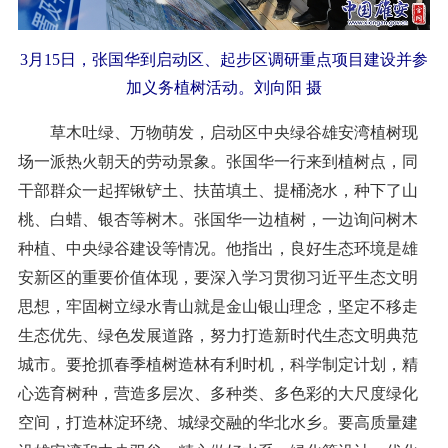
3月15日，张国华到启动区、起步区调研重点项目建设并参
加义务植树活动。刘向阳 摄
草木吐绿、万物萌发，启动区中央绿谷雄安湾植树现
场一派热火朝天的劳动景象。张国华一行来到植树点，同
干部群众一起挥锹铲土、扶苗填土、提桶浇水，种下了山
桃、白蜡、银杏等树木。张国华一边植树，一边询问树木
种植、中央绿谷建设等情况。他指出，良好生态环境是雄
安新区的重要价值体现，要深入学习贯彻习近平生态文明
思想，牢固树立绿水青山就是金山银山理念，坚定不移走
生态优先、绿色发展道路，努力打造新时代生态文明典范
城市。要抢抓春季植树造林有利时机，科学制定计划，精
心选育树种，营造多层次、多种类、多色彩的大尺度绿化
空间，打造林淀环绕、城绿交融的华北水乡。要高质量建