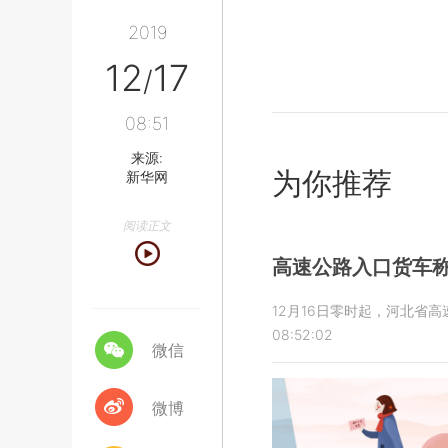
2019
12
17
/
08:51
来源:
为你推荐
新华网
阅读正文
高速公路入口货车
12月16日零时起，河北省
08:52:02
微信
微博