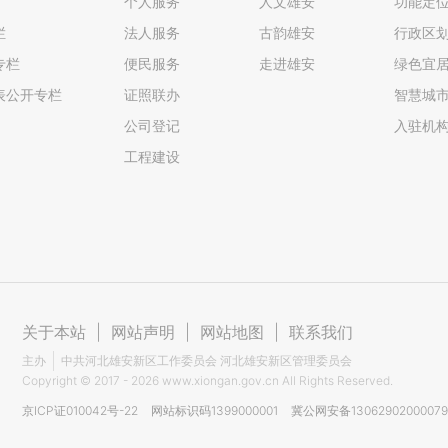
个人服务
人文雄安
功能定
栏
法人服务
古韵雄安
行政区
专栏
便民服务
走进雄安
绿色宜
表公开专栏
证照联办
智慧城
公司登记
入驻机
工程建设
关于本站
|
网站声明
|
网站地图
|
联系我们
主办
中共河北雄安新区工作委员会 河北雄安新区管理委员会
Copyright ©
2017 - 2026
www.xiongan.gov.cn All Rights Reserved.
京ICP证010042号-22
网站标识码1399000001
冀公网安备1306290200007