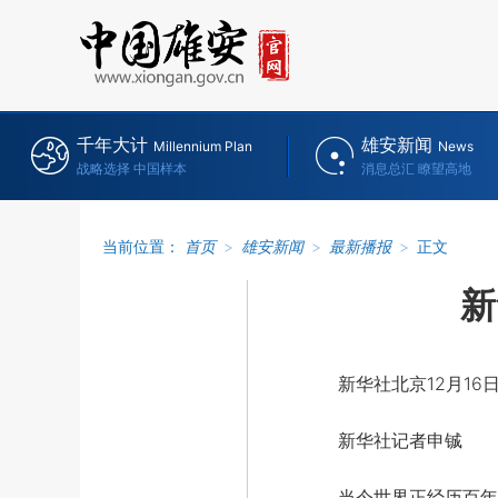
千年大计
雄安新闻
Millennium Plan
News
战略选择 中国样本
消息总汇 瞭望高地
当前位置：
首页
>
雄安新闻
>
最新播报
>
正文
新
新华社北京12月16
新华社记者申铖
当今世界正经历百年未有