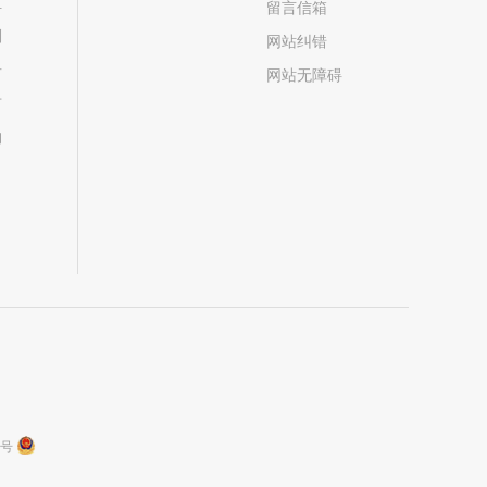
位
留言信箱
划
网站纠错
居
网站无障碍
市
构
9号