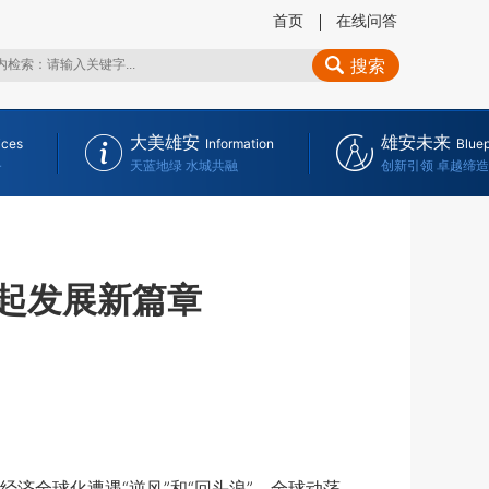
首页
在线问答
搜索
大美雄安
雄安未来
ices
Information
Bluep
务
天蓝地绿 水城共融
创新引领 卓越缔造
奋起发展新篇章
全球化遭遇“逆风”和“回头浪”，全球动荡