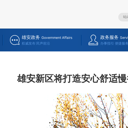
雄安政务
政务服务
Government Affairs
Serv
权威发布 民声前沿
办事指引 便捷服
雄安新区将打造安心舒适慢