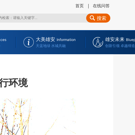
首页
在线问答
搜索
大美雄安
雄安未来
ices
Information
Bluep
务
天蓝地绿 水城共融
创新引领 卓越缔造
行环境