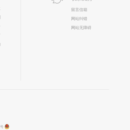
位
留言信箱
划
网站纠错
居
网站无障碍
市
构
9号