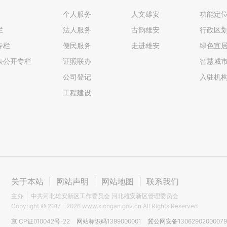
个人服务
人文雄安
功能定
栏
法人服务
古韵雄安
行政区
专栏
便民服务
走进雄安
绿色宜
表公开专栏
证照联办
智慧城
公司登记
入驻机
工程建设
关于本站
|
网站声明
|
网站地图
|
联系我们
主办
中共河北雄安新区工作委员会 河北雄安新区管理委员会
Copyright ©
2017 - 2026
www.xiongan.gov.cn All Rights Reserved.
京ICP证010042号-22
网站标识码1399000001
冀公网安备1306290200007