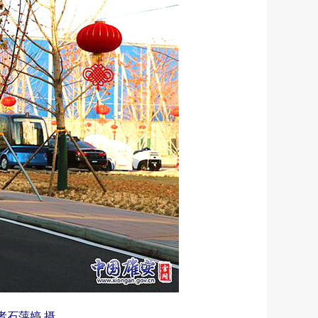
石萍婷 摄