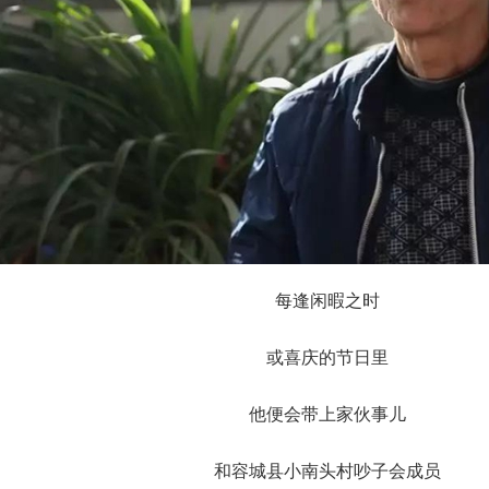
每逢闲暇之时
或喜庆的节日里
他便会带上家伙事儿
和容城县小南头村吵子会成员