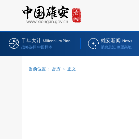
千年大计
雄安新闻
Millennium Plan
News
战略选择 中国样本
消息总汇 瞭望高地
当前位置：
首页
>
正文