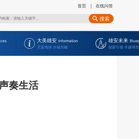
首页
在线问答
搜索
大美雄安
雄安未来
ices
Information
Bluep
务
天蓝地绿 水城共融
创新引领 卓越缔造
声奏生活