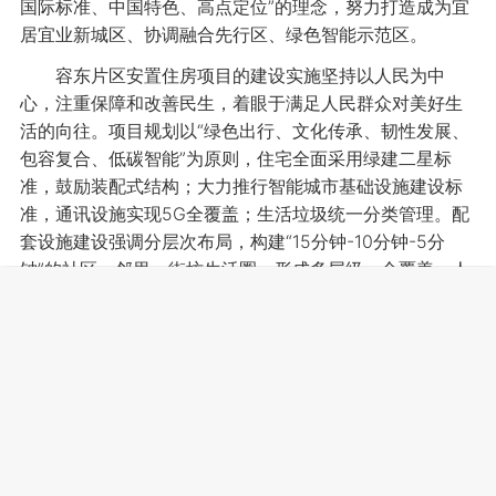
国际标准、中国特色、高点定位”的理念，努力打造成为宜
居宜业新城区、协调融合先行区、绿色智能示范区。
容东片区安置住房项目的建设实施坚持以人民为中
心，注重保障和改善民生，着眼于满足人民群众对美好生
活的向往。项目规划以“绿色出行、文化传承、韧性发展、
包容复合、低碳智能”为原则，住宅全面采用绿建二星标
准，鼓励装配式结构；大力推行智能城市基础设施建设标
准，通讯设施实现5G全覆盖；生活垃圾统一分类管理。配
套设施建设强调分层次布局，构建“15分钟-10分钟-5分
钟”的社区、邻里、街坊生活圈，形成多层级、全覆盖、人
性化的基本公共服务网络。引入北京优质教育、医疗卫
生、文化体育等优质资源，提升整体服务水平，让老百姓
生活得更方便、更舒心、更美好。
为实现整体建筑风貌协调，本次土地出让采用带概念
设计方案的方式，概念设计方案严格遵循省政府对于容东
片区控制性详细规划的批复要求，坚持中西合璧、以中为
主、古今交融的理念，致力于弘扬中华优秀传统文化，保