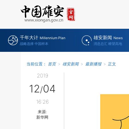
千年大计
雄安新闻
Millennium Plan
News
战略选择 中国样本
消息总汇 瞭望高地
当前位置：
首页
>
雄安新闻
>
最新播报
>
正文
2019
12
04
/
16:26
来源:
新华网