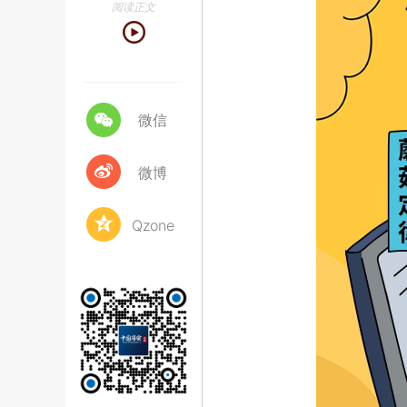
阅读正文
微信
微博
Qzone