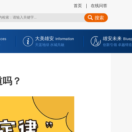
首页
在线问答
搜索
大美雄安
雄安未来
ices
Information
Bluep
务
天蓝地绿 水城共融
创新引领 卓越缔造
道吗？