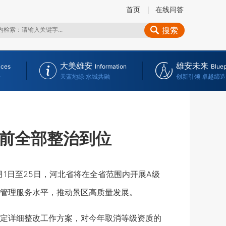
首页
在线问答
搜索
大美雄安
雄安未来
ices
Information
Bluep
务
天蓝地绿 水城共融
创新引领 卓越缔造
底前全部整治到位
1日至25日，河北省将在全省范围内开展A级
管理服务水平，推动景区高质量发展。
定详细整改工作方案，对今年取消等级资质的