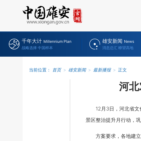
千年大计
雄安新闻
Millennium Plan
News
战略选择 中国样本
消息总汇 瞭望高地
当前位置：
首页
>
雄安新闻
>
最新播报
>
正文
河北
12月3日，河北省文化
景区整治提升月行动，巩
方案要求，各地建立督