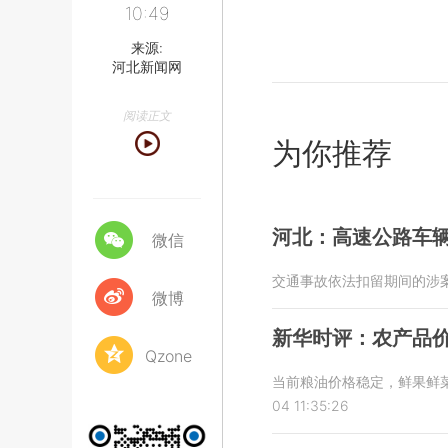
10:49
来源:
河北新闻网
阅读正文
为你推荐
河北：高速公路车
微信
交通事故依法扣留期间的涉
微博
新华时评：农产品
Qzone
当前粮油价格稳定，鲜果鲜菜
04 11:35:26