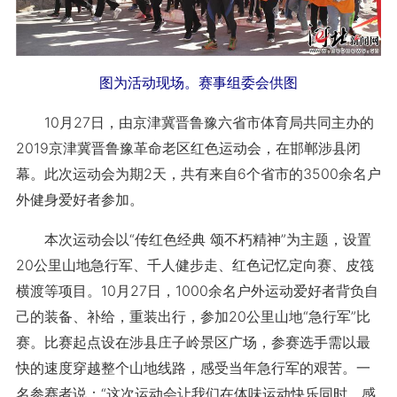
图为活动现场。赛事组委会供图
10月27日，由京津冀晋鲁豫六省市体育局共同主办的
2019京津冀晋鲁豫革命老区红色运动会，在邯郸涉县闭
幕。此次运动会为期2天，共有来自6个省市的3500余名户
外健身爱好者参加。
本次运动会以“传红色经典 颂不朽精神”为主题，设置
20公里山地急行军、千人健步走、红色记忆定向赛、皮筏
横渡等项目。10月27日，1000余名户外运动爱好者背负自
己的装备、补给，重装出行，参加20公里山地“急行军”比
赛。比赛起点设在涉县庄子岭景区广场，参赛选手需以最
快的速度穿越整个山地线路，感受当年急行军的艰苦。一
名参赛者说：“这次运动会让我们在体味运动快乐同时，感