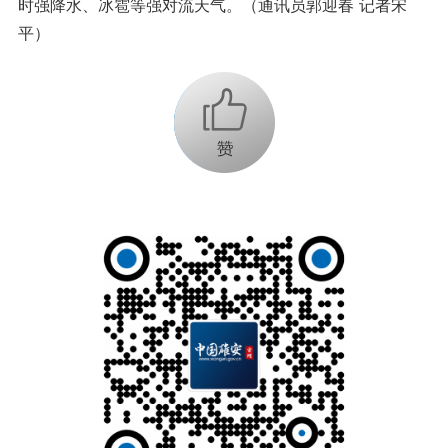
时强降水、冰雹等强对流天气。（通讯员郭迎春 记者宋
平）
+1