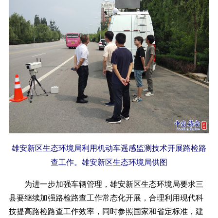
雄安新区生态环境局利用机动车遥感监测技术开展路检路
查工作。雄安新区生态环境局供图
为进一步加强车辆管理，雄安新区生态环境局要求三
县要继续加强路检路查工作常态化开展，合理利用现代科
技提高路检路查工作效率，同时参照国家和省定标准，建