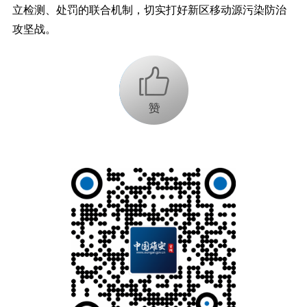
立检测、处罚的联合机制，切实打好新区移动源污染防治
攻坚战。
+1