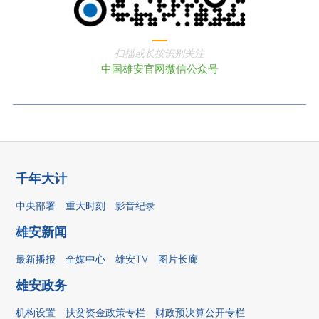
扫描或长按识别关注
中国雄安官网微信公众号
千年大计
中央部署
重大时刻
影音纪录
雄安新闻
最新播报
全媒中心
雄安TV
图片长廊
雄安政务
机构设置
扶贫资金政策专栏
财政预决算公开专栏