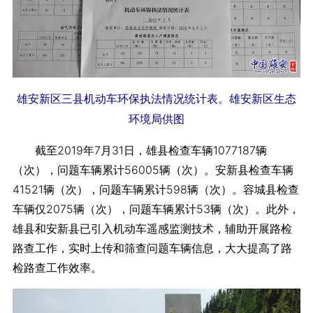
雄安新区三县机动车环保执法情况统计表。雄安新区生态
环境局供图
截至2019年7月31日，雄县检查车辆1077187辆
（次），问题车辆累计56005辆（次）。安新县检查车辆
41521辆（次），问题车辆累计598辆（次）。容城县检查
车辆仅2075辆（次），问题车辆累计53辆（次）。此外，
雄县和安新县已引入机动车遥感监测技术，辅助开展路检
路查工作，实时上传和筛查问题车辆信息，大大提高了路
检路查工作效率。