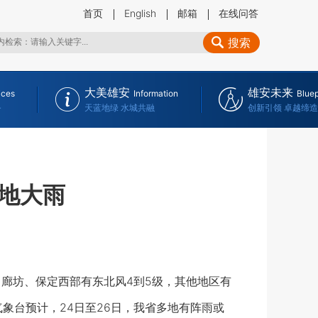
首页
English
邮箱
在线问答
搜索
大美雄安
雄安未来
ices
Information
Bluep
务
天蓝地绿 水城共融
创新引领 卓越缔造
地大雨
廊坊、保定西部有东北风4到5级，其他地区有
气象台预计，24日至26日，我省多地有阵雨或