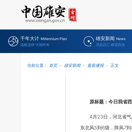
千年大计
雄安新闻
Millennium Plan
News
战略选择 中国样本
消息总汇 瞭望高地
当前位置：
首页
>
雄安新闻
>
最新播报
>
正文
原标题：今日我省西
4月23日，河北省气象
东北风5到6级，阵风7