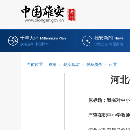
千年大计
雄安新闻
Millennium Plan
News
战略选择 中国样本
消息总汇 瞭望高地
当前位置：
首页
>
雄安新闻
>
最新播报
>
正文
河北
原标题：我省对中小学
严查在职中小学教师