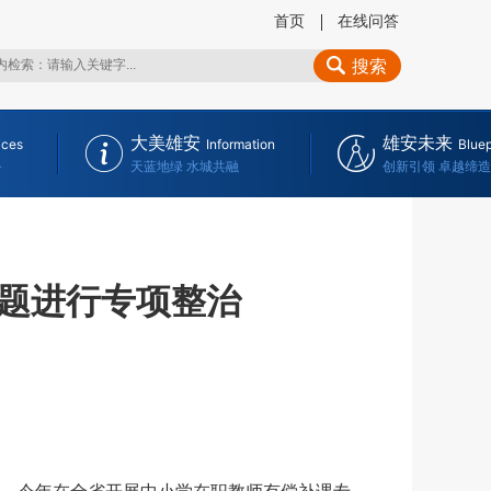
首页
在线问答
搜索
大美雄安
雄安未来
ices
Information
Bluep
务
天蓝地绿 水城共融
创新引领 卓越缔造
题进行专项整治