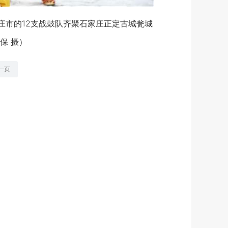
庄市的12支战鼓队齐聚石家庄正定古城瓮城
保 摄）
一页