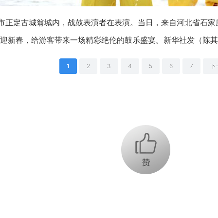
庄市正定古城翁城内，战鼓表演者在表演。当日，来自河北省石家
迎新春，给游客带来一场精彩绝伦的鼓乐盛宴。新华社发（陈其
1
2
3
4
5
6
7
下
+1