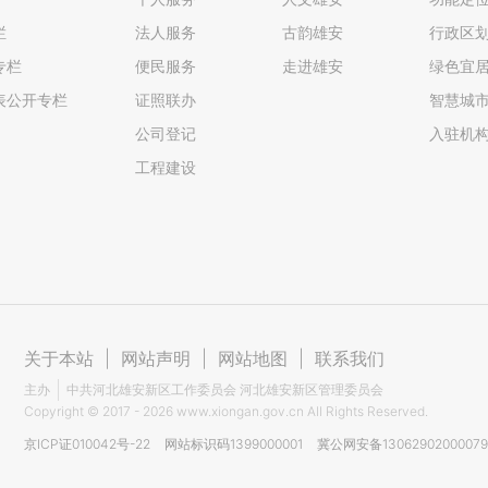
栏
法人服务
古韵雄安
行政区
专栏
便民服务
走进雄安
绿色宜
表公开专栏
证照联办
智慧城
公司登记
入驻机
工程建设
关于本站
|
网站声明
|
网站地图
|
联系我们
主办
中共河北雄安新区工作委员会 河北雄安新区管理委员会
Copyright ©
2017 - 2026
www.xiongan.gov.cn All Rights Reserved.
京ICP证010042号-22
网站标识码1399000001
冀公网安备1306290200007