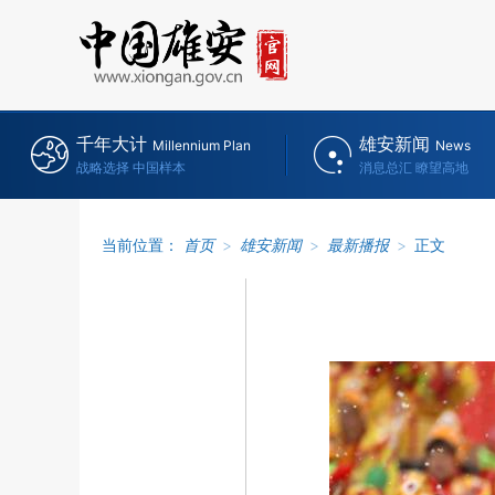
千年大计
雄安新闻
Millennium Plan
News
战略选择 中国样本
消息总汇 瞭望高地
当前位置：
首页
>
雄安新闻
>
最新播报
>
正文