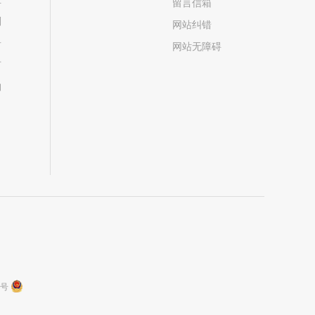
留言信箱
划
网站纠错
居
网站无障碍
市
构
9号