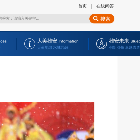
首页
在线问答
搜索
大美雄安
雄安未来
ices
Information
Bluep
务
天蓝地绿 水城共融
创新引领 卓越缔造