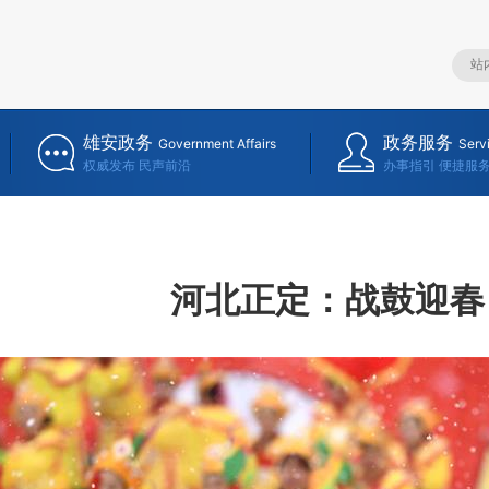
雄安政务
政务服务
Government Affairs
Serv
权威发布 民声前沿
办事指引 便捷服
河北正定：战鼓迎春