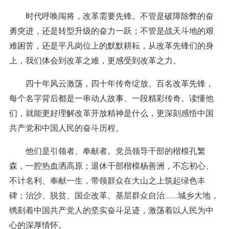
时代呼唤闯将，改革需要先锋。不管是破障除弊的奋
勇突进，还是转型升级的奋力一跃；不管是战天斗地的艰
难困苦，还是平凡岗位上的默默耕耘，从改革先锋们的身
上，我们体会到改革之难，更感受到改革之力。
四十年风云激荡，四十年传奇绽放。百名改革先锋，
每个名字背后都是一串动人故事、一段精彩传奇。读懂他
们，就能更好理解改革开放精神是什么，更深刻感悟中国
共产党和中国人民的奋斗历程。
他们是引领者、奉献者。党员领导干部的楷模孔繁
森，一腔热血洒高原；退休干部楷模杨善洲，不忘初心、
不计名利、奉献一生，带领群众在大山之上筑起绿色丰
碑；治沙、脱贫、国企改革、基层群众自治……城乡大地，
镌刻着中国共产党人的坚实奋斗足迹，激荡着以人民为中
心的深厚情怀。