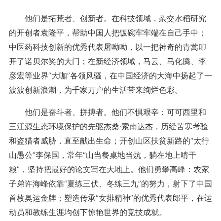
他们是拓荒者、创新者。在科技领域，杂交水稻研究
的开创者袁隆平，帮助中国人把饭碗牢牢端在自己手中；
中医药科技创新的优秀代表屠呦呦，以一把神奇的青蒿叩
开了诺贝尔奖的大门；在新经济领域，马云、马化腾、李
彦宏等业界“大咖”各领风骚，在中国经济的大海中扬起了一
波波创新浪潮，为千家万户的生活带来绚烂色彩。
他们是奋斗者、拼搏者。他们不惧艰辛：可可西里和
三江源生态环境保护的先驱杰桑·索南达杰，历经苦寒考验
和盗猎者威胁，直至献出生命；开创山区扶贫新路的“太行
山愚公”李保国，常年“山当餐桌地当炕，躺在地上啃干
粮”，坚持把最好的论文写在大地上。他们勇攀高峰：农家
子弟许海峰依靠“夏练三伏、冬练三九”的努力，射下了中国
首枚奥运金牌；塑造传承“女排精神”的优秀代表郎平，在运
动员和教练生涯均创下惊艳世界的竞技成就。