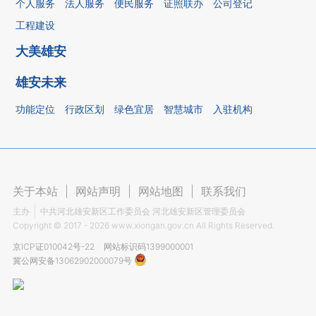
个人服务
法人服务
便民服务
证照联办
公司登记
工程建设
大美雄安
雄安未来
功能定位
行政区划
绿色宜居
智慧城市
入驻机构
关于本站
|
网站声明
|
网站地图
|
联系我们
主办
中共河北雄安新区工作委员会 河北雄安新区管理委员会
Copyright ©
2017 - 2026
www.xiongan.gov.cn All Rights Reserved.
京ICP证010042号-22
网站标识码1399000001
冀公网安备13062902000079号