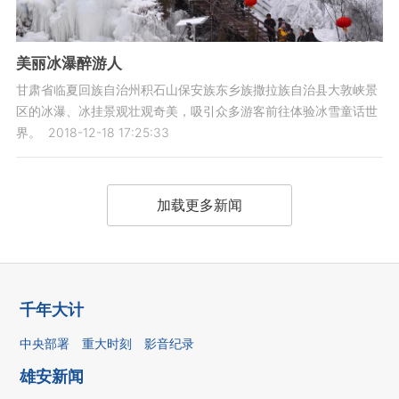
美丽冰瀑醉游人
甘肃省临夏回族自治州积石山保安族东乡族撒拉族自治县大敦峡景
区的冰瀑、冰挂景观壮观奇美，吸引众多游客前往体验冰雪童话世
界。
2018-12-18 17:25:33
加载更多新闻
千年大计
中央部署
重大时刻
影音纪录
雄安新闻