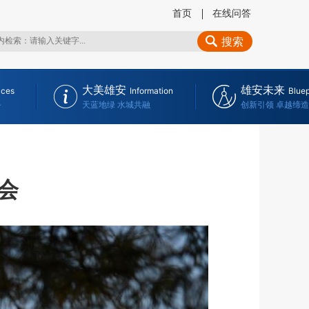
首页
在线问答
搜索
大美雄安
雄安未来
ices
Information
Bluep
务
天蓝地绿 水城共融
创新引领 卓越缔造
会