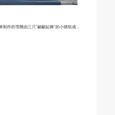
制作的雪雕由三只"翩翩起舞"的小猪组成，