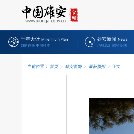
千年大计
雄安新闻
Millennium Plan
News
战略选择 中国样本
消息总汇 瞭望高地
当前位置：
首页
>
雄安新闻
>
最新播报
>
正文