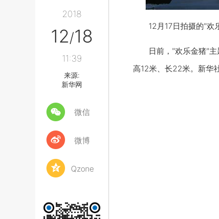
2018
12月17日拍摄的"
12
18
/
日前，"欢乐金猪"主题
11:39
高12米、长22米。新华
来源:
新华网
微信
微博
Qzone