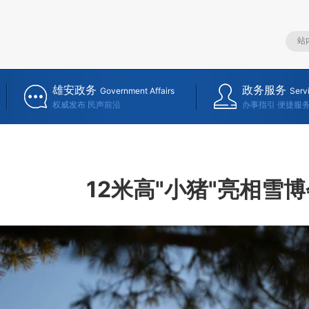
雄安政务
政务服务
Government Affairs
Serv
权威发布 民声前沿
办事指引 便捷服
12米高"小猪"亮相雪博