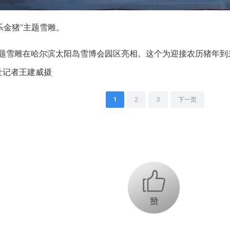
欢乐金猪"主题雪雕。
雪雕在哈尔滨太阳岛雪博会园区亮相。这个为迎接农历猪年到来
社记者王建威摄
1
2
3
下一页
+1