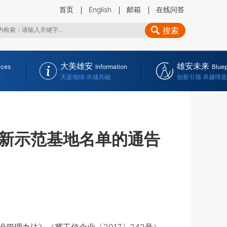
首页
English
邮箱
在线问答
搜索
大美雄安
雄安未来
ices
Information
Bluep
务
天蓝地绿 水城共融
创新引领 卓越缔造
新示范基地名单的通告