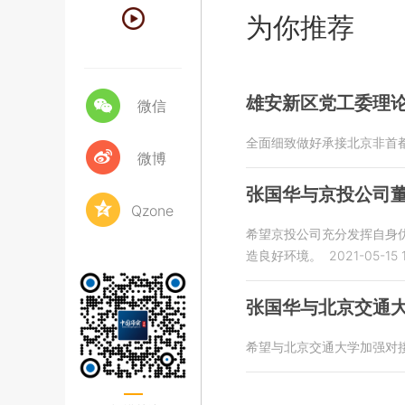
为你推荐
雄安新区党工委理
微信
全面细致做好承接北京非首
微博
张国华与京投公司
Qzone
希望京投公司充分发挥自身
造良好环境。
2021-05-15 
张国华与北京交通
希望与北京交通大学加强对