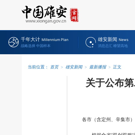
千年大计
雄安新闻
Millennium Plan
News
战略选择 中国样本
消息总汇 瞭望高地
当前位置：
首页
>
雄安新闻
>
最新播报
>
正文
关于公布第
各市（含定州、辛集市）