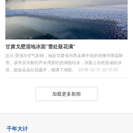
甘肃戈壁湿地冰面“雪处疑花满”
近日,受强冷空气影响，地处甘肃省河西走廊中段的张掖市降温降
雪。该市滨河新区芦水湾景区的湖面结冰，冰面上自然形成的冰
花，犹如朵朵白花盛开，铺满了湖面。
2018-12-17 20:17:01
加载更多新闻
千年大计