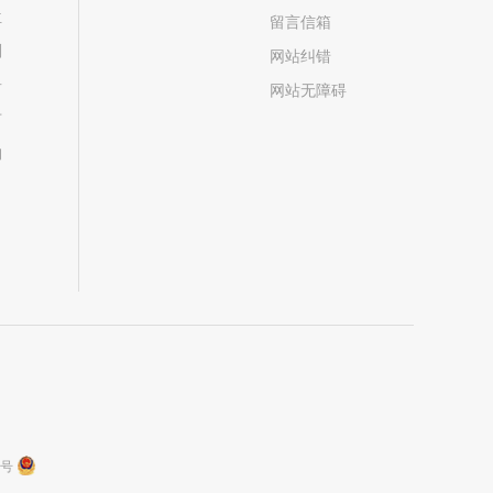
位
留言信箱
划
网站纠错
居
网站无障碍
市
构
9号