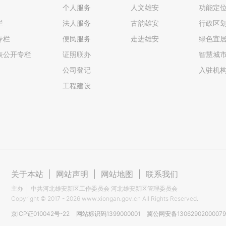
个人服务
人文雄安
功能定
栏
法人服务
古韵雄安
行政区
专栏
便民服务
走进雄安
绿色宜
表公开专栏
证照联办
智慧城
公司登记
入驻机
工程建设
关于本站
|
网站声明
|
网站地图
|
联系我们
主办
中共河北雄安新区工作委员会 河北雄安新区管理委员会
Copyright ©
2017 - 2026
www.xiongan.gov.cn All Rights Reserved.
京ICP证010042号-22
网站标识码1399000001
冀公网安备1306290200007