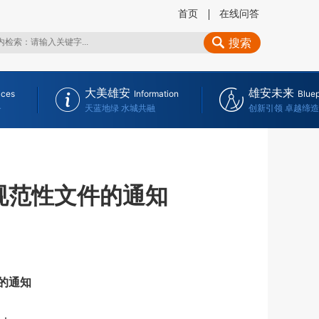
首页
在线问答
搜索
大美雄安
雄安未来
ices
Information
Bluep
务
天蓝地绿 水城共融
创新引领 卓越缔造
规范性文件的通知
的通知