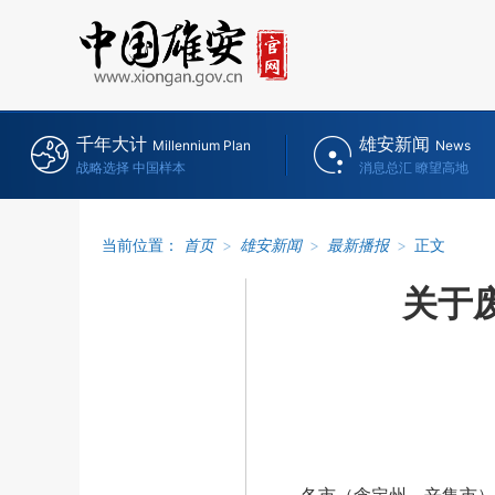
千年大计
雄安新闻
Millennium Plan
News
战略选择 中国样本
消息总汇 瞭望高地
当前位置：
首页
>
雄安新闻
>
最新播报
>
正文
关于