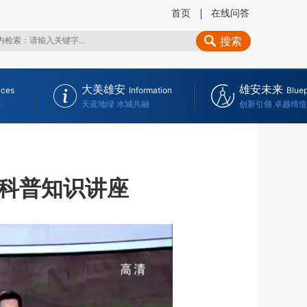
首页
在线问答
搜索
大美雄安
雄安未来
ices
Information
Bluep
务
天蓝地绿 水城共融
创新引领 卓越缔造
科普知识讲座