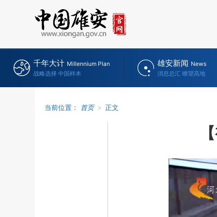
千年大计
雄安新闻
Millennium Plan
News
战略选择 中国样本
消息总汇 瞭望高地
当前位置：
首页
>
正文
【