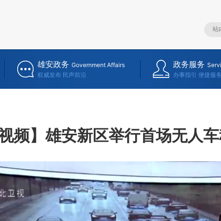
雄安政务
政务服务
Government Affairs
Serv
权威发布 民声前沿
办事指引 便捷服
视频】雄安新区举行首场无人车