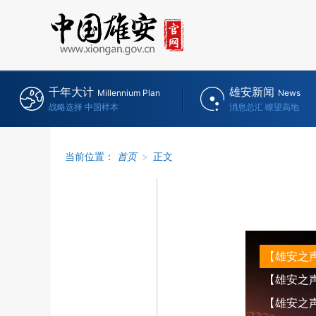
千年大计
雄安新闻
Millennium Plan
News
战略选择 中国样本
消息总汇 瞭望高地
当前位置：
首页
>
正文
【雄安之
【雄安之声】
【雄安之声】