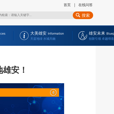
首页
在线问答
搜索
大美雄安
雄安未来
ices
Information
Bluep
务
天蓝地绿 水城共融
创新引领 卓越缔造
地雄安！